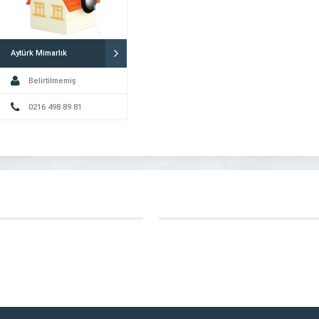
Aytürk Mimarlık
Belirtilmemiş
0216 498 89 81