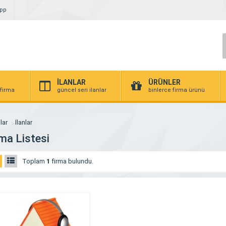
App
İLANLAR
ÜRÜNLER
 firma
güncel seri ilanlar
binlerce firma ürünü
lar
İlanlar
ma Listesi
Toplam
1
firma bulundu.