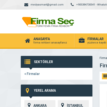
medyasmart@gmail.com
+905384730541 - Whats
ANASAYFA
FİRMALAR
firma rehberi anasayfanız
yüzlerce kayıtlı
Firma
SEKTÖRLER
Fir
Firmalar
YEREL ARAMA
ANKARA
İSTANBUL