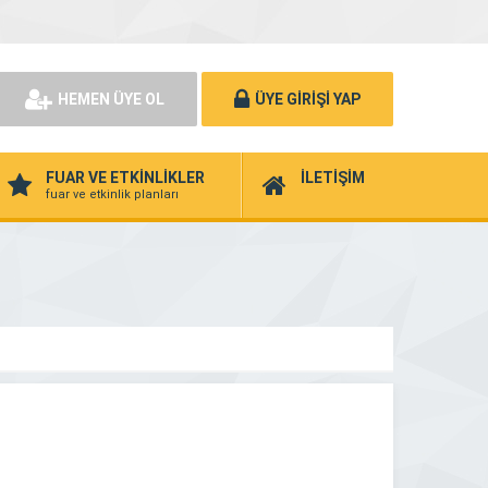
HEMEN ÜYE OL
ÜYE GİRİŞİ YAP
FUAR VE ETKİNLİKLER
İLETİŞİM
fuar ve etkinlik planları