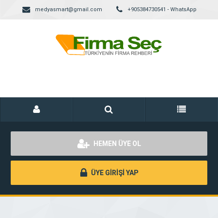
medyasmart@gmail.com
+905384730541 - WhatsApp
HEMEN ÜYE OL
ÜYE GİRİŞİ YAP