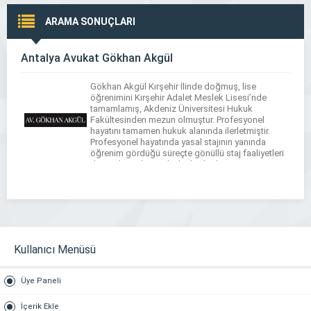
ARAMA SONUÇLARI
Antalya Avukat Gökhan Akgül
Gökhan Akgül Kırşehir İlinde doğmuş, lise
öğrenimini Kırşehir Adalet Meslek Lisesi’nde
tamamlamış, Akdeniz Üniversitesi Hukuk
Fakültesinden mezun olmuştur. Profesyonel
hayatını tamamen hukuk alanında ilerletmiştir.
Profesyonel hayatında yasal stajının yanında
öğrenim gördüğü süreçte gönüllü staj faaliyetleri
de sürdürerek çeşitli alanlarda deneyim
kazanmıştır. 2021-2022 döneminde Antalya
Barosu Bilişim Hukuku Komisyonu Başkan
Yardımcılığını yürüterek yönetim kurulunda görev
almıştır.
Kullanıcı Menüsü
Üye Paneli
İçerik Ekle