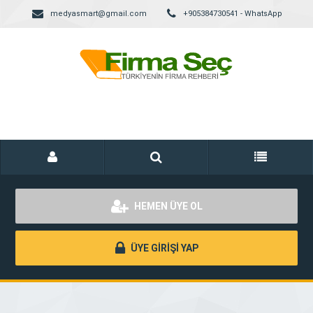
medyasmart@gmail.com
+905384730541 - WhatsApp
HEMEN ÜYE OL
ÜYE GİRİŞİ YAP