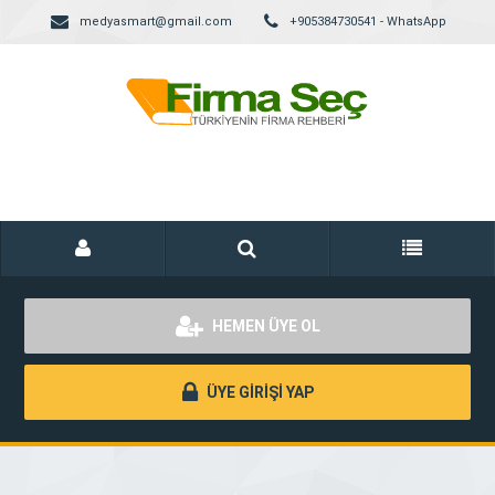
medyasmart@gmail.com
+905384730541 - WhatsApp
HEMEN ÜYE OL
ÜYE GİRİŞİ YAP