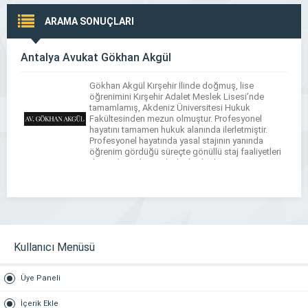
ARAMA SONUÇLARI
Antalya Avukat Gökhan Akgül
Gökhan Akgül Kırşehir İlinde doğmuş, lise
öğrenimini Kırşehir Adalet Meslek Lisesi’nde
tamamlamış, Akdeniz Üniversitesi Hukuk
Fakültesinden mezun olmuştur. Profesyonel
hayatını tamamen hukuk alanında ilerletmiştir.
Profesyonel hayatında yasal stajının yanında
öğrenim gördüğü süreçte gönüllü staj faaliyetleri
de sürdürerek çeşitli alanlarda deneyim
kazanmıştır. 2021-2022 döneminde Antalya
Barosu Bilişim Hukuku Komisyonu Başkan
Yardımcılığını yürüterek yönetim kurulunda görev
almıştır.
Kullanıcı Menüsü
Üye Paneli
İçerik Ekle