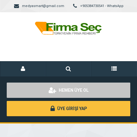
medyasmart@gmail.com
+905384730541 - WhatsApp
HEMEN ÜYE OL
ÜYE GİRİŞİ YAP