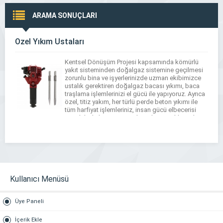
ARAMA SONUÇLARI
Özel Yıkım Ustaları
Kentsel Dönüşüm Projesi kapsamında kömürlü
yakıt sisteminden doğalgaz sistemine geçilmesi
zorunlu bina ve işyerlerinizde uzman ekibimizce
ustalık gerektiren doğalgaz bacası yıkımı, baca
traşlama işlemlerinizi el gücü ile yapıyoruz. Ayrıca
özel, titiz yakım, her türlü perde beton yıkımı ile
tüm harfiyat işlemleriniz, insan gücü elbecerisi
veya hilti ile kompresör yıkımı ile gerçekleştirilir.
İdda ediyoruz. Bu işin […]
Kullanıcı Menüsü
Üye Paneli
İçerik Ekle