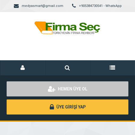
medyasmart@gmail.com
+905384730541 - WhatsApp
HEMEN ÜYE OL
ÜYE GİRİŞİ YAP