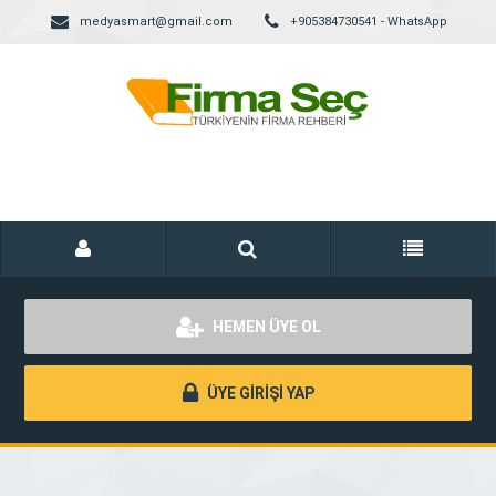
medyasmart@gmail.com
+905384730541 - WhatsApp
HEMEN ÜYE OL
ÜYE GİRİŞİ YAP