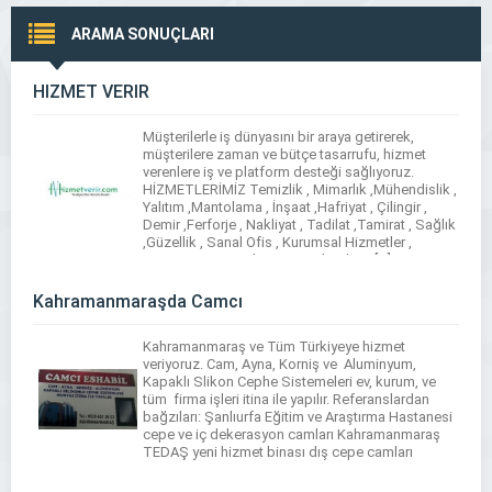
ARAMA SONUÇLARI
HİZMET VERİR
Müşterilerle iş dünyasını bir araya getirerek,
müşterilere zaman ve bütçe tasarrufu, hizmet
verenlere iş ve platform desteği sağlıyoruz.
HİZMETLERİMİZ Temizlik , Mimarlık ,Mühendislik ,
Yalıtım ,Mantolama , İnşaat ,Hafriyat , Çilingir ,
Demir ,Ferforje , Nakliyat , Tadilat ,Tamirat , Sağlık
,Güzellik , Sanal Ofis , Kurumsal Hizmetler ,
Organizasyon , Bilişim Ve Teknoloji , […]
Kahramanmaraşda Camcı
Kahramanmaraş ve Tüm Türkiyeye hizmet
veriyoruz. Cam, Ayna, Korniş ve Aluminyum,
Kapaklı Slikon Cephe Sistemeleri ev, kurum, ve
tüm firma işleri itina ile yapılır. Referanslardan
bağzıları: Şanlıurfa Eğitim ve Araştırma Hastanesi
cepe ve iç dekerasyon camları Kahramanmaraş
TEDAŞ yeni hizmet binası dış cepe camları