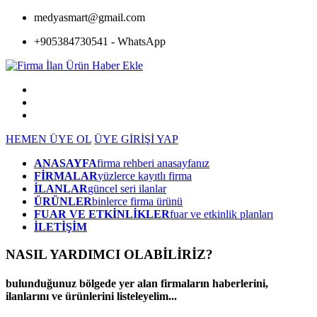
medyasmart@gmail.com
+905384730541 - WhatsApp
HEMEN ÜYE OL
ÜYE GİRİŞİ YAP
ANASAYFA
firma rehberi anasayfanız
FİRMALAR
yüzlerce kayıtlı firma
İLANLAR
güncel seri ilanlar
ÜRÜNLER
binlerce firma ürünü
FUAR VE ETKİNLİKLER
fuar ve etkinlik planları
İLETİŞİM
NASIL YARDIMCI OLABİLİRİZ
?
bulunduğunuz bölgede yer alan firmaların haberlerini,
ilanlarını ve ürünlerini listeleyelim...