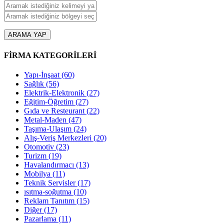
ARAMA YAP
FİRMA KATEGORİLERİ
Yapı-İnşaat
(60)
Sağlık
(56)
Elektrik-Elektronik
(27)
Eğitim-Öğretim
(27)
Gıda ve Resteurant
(22)
Metal-Maden
(47)
Taşıma-Ulaşım
(24)
Alış-Veriş Merkezleri
(20)
Otomotiv
(23)
Turizm
(19)
Havalandırmacı
(13)
Mobilya
(11)
Teknik Servisler
(17)
ısıtma-soğutma
(10)
Reklam Tanıtım
(15)
Diğer
(17)
Pazarlama
(11)