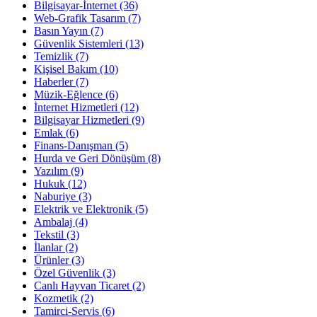
Bilgisayar-İnternet
(36)
Web-Grafik Tasarım
(7)
Basın Yayın
(7)
Güvenlik Sistemleri
(13)
Temizlik
(7)
Kişisel Bakım
(10)
Haberler
(7)
Müzik-Eğlence
(6)
İnternet Hizmetleri
(12)
Bilgisayar Hizmetleri
(9)
Emlak
(6)
Finans-Danışman
(5)
Hurda ve Geri Dönüşüm
(8)
Yazılım
(9)
Hukuk
(12)
Naburiye
(3)
Elektrik ve Elektronik
(5)
Ambalaj
(4)
Tekstil
(3)
İlanlar
(2)
Ürünler
(3)
Özel Güvenlik
(3)
Canlı Hayvan Ticaret
(2)
Kozmetik
(2)
Tamirci-Servis
(6)