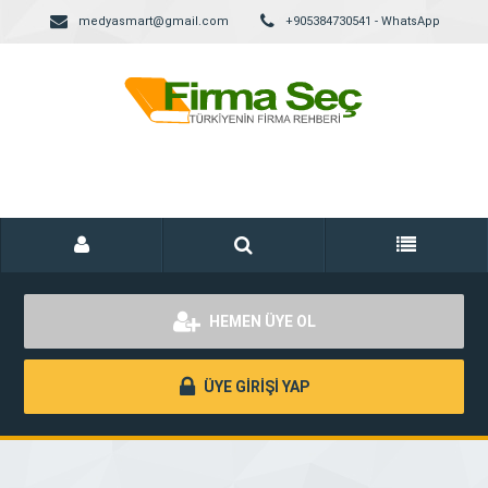
medyasmart@gmail.com
+905384730541 - WhatsApp
HEMEN ÜYE OL
ÜYE GİRİŞİ YAP