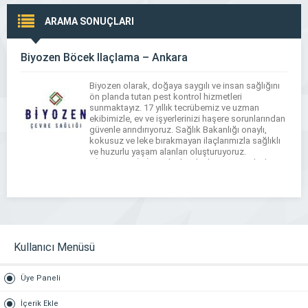
ARAMA SONUÇLARI
Biyozen Böcek İlaçlama – Ankara
Biyozen olarak, doğaya saygılı ve insan sağlığını
ön planda tutan pest kontrol hizmetleri
sunmaktayız. 17 yıllık tecrübemiz ve uzman
ekibimizle, ev ve işyerlerinizi haşere sorunlarından
güvenle arındırıyoruz. Sağlık Bakanlığı onaylı,
kokusuz ve leke bırakmayan ilaçlarımızla sağlıklı
ve huzurlu yaşam alanları oluşturuyoruz.
HİZMETLERİMİZ Açık alan ilaçlama , Kapalı alan
ilaçlama , Haşere ilaçlama , Sivrisinek ilaçlama […]
Kullanıcı Menüsü
Üye Paneli
İçerik Ekle