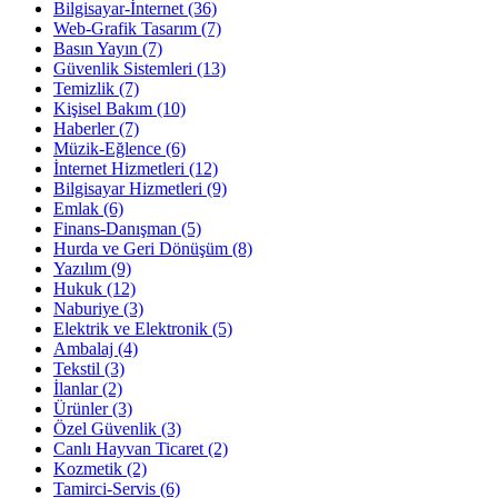
Bilgisayar-İnternet
(36)
Web-Grafik Tasarım
(7)
Basın Yayın
(7)
Güvenlik Sistemleri
(13)
Temizlik
(7)
Kişisel Bakım
(10)
Haberler
(7)
Müzik-Eğlence
(6)
İnternet Hizmetleri
(12)
Bilgisayar Hizmetleri
(9)
Emlak
(6)
Finans-Danışman
(5)
Hurda ve Geri Dönüşüm
(8)
Yazılım
(9)
Hukuk
(12)
Naburiye
(3)
Elektrik ve Elektronik
(5)
Ambalaj
(4)
Tekstil
(3)
İlanlar
(2)
Ürünler
(3)
Özel Güvenlik
(3)
Canlı Hayvan Ticaret
(2)
Kozmetik
(2)
Tamirci-Servis
(6)