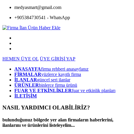
medyasmart@gmail.com
+905384730541 - WhatsApp
HEMEN ÜYE OL
ÜYE GİRİŞİ YAP
ANASAYFA
firma rehberi anasayfanız
FİRMALAR
yüzlerce kayıtlı firma
İLANLAR
güncel seri ilanlar
ÜRÜNLER
binlerce firma ürünü
FUAR VE ETKİNLİKLER
fuar ve etkinlik planları
İLETİŞİM
NASIL YARDIMCI OLABİLİRİZ
?
bulunduğunuz bölgede yer alan firmaların haberlerini,
ilanlarını ve ürünlerini listeleyelim...