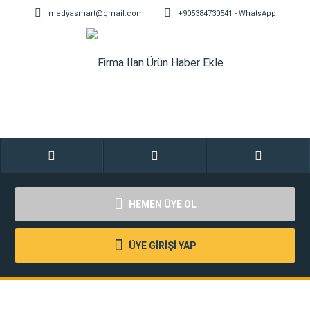
medyasmart@gmail.com
+905384730541 - WhatsApp
HEMEN ÜYE OL
ÜYE GİRİŞİ YAP