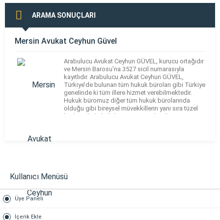
ARAMA SONUÇLARI
Mersin Avukat Ceyhun Güvel
Arabulucu Avukat Ceyhun GÜVEL, kurucu ortağıdır
ve Mersin Barosu’na 3527 sicil numarasıyla
kayıtlıdır. Arabulucu Avukat Ceyhun GÜVEL,
Türkiye’de bulunan tüm hukuk büroları gibi Türkiye
genelinde ki tüm illere hizmet verebilmektedir.
Hukuk büromuz diğer tüm hukuk bürolarında
olduğu gibi bireysel müvekkillerin yanı sıra tüzel
kişilere de hukuki hizmet sunmaktadır.
Avukatlarımız İngilizce bilmekte ve bu sayede
İngilizce […]
Kullanıcı Menüsü
Üye Paneli
İçerik Ekle