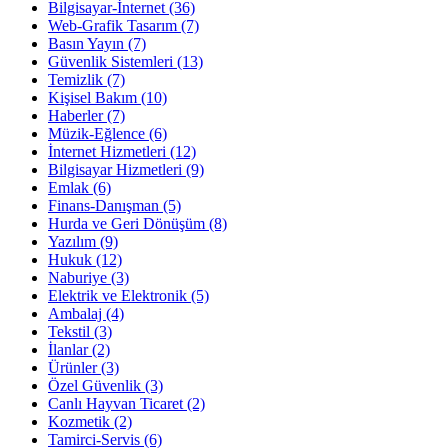
Bilgisayar-İnternet
(36)
Web-Grafik Tasarım
(7)
Basın Yayın
(7)
Güvenlik Sistemleri
(13)
Temizlik
(7)
Kişisel Bakım
(10)
Haberler
(7)
Müzik-Eğlence
(6)
İnternet Hizmetleri
(12)
Bilgisayar Hizmetleri
(9)
Emlak
(6)
Finans-Danışman
(5)
Hurda ve Geri Dönüşüm
(8)
Yazılım
(9)
Hukuk
(12)
Naburiye
(3)
Elektrik ve Elektronik
(5)
Ambalaj
(4)
Tekstil
(3)
İlanlar
(2)
Ürünler
(3)
Özel Güvenlik
(3)
Canlı Hayvan Ticaret
(2)
Kozmetik
(2)
Tamirci-Servis
(6)