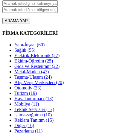
ARAMA YAP
FİRMA KATEGORİLERİ
Yapı-İnşaat
(60)
Sağlık
(55)
Elektrik-Elektronik
(27)
Eğitim-Öğretim
(25)
Gıda ve Resteurant
(22)
Metal-Maden
(47)
Taşıma-Ulaşım
(24)
Alış-Veriş Merkezleri
(20)
Otomotiv
(23)
Turizm
(19)
Havalandırmacı
(13)
Mobilya
(11)
Teknik Servisler
(17)
ısıtma-soğutma
(10)
Reklam Tanıtım
(15)
Diğer
(16)
Pazarlama
(11)