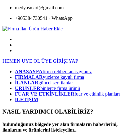
medyasmart@gmail.com
+905384730541 - WhatsApp
HEMEN ÜYE OL
ÜYE GİRİŞİ YAP
ANASAYFA
firma rehberi anasayfanız
FİRMALAR
yüzlerce kayıtlı firma
İLANLAR
güncel seri ilanlar
ÜRÜNLER
binlerce firma ürünü
FUAR VE ETKİNLİKLER
fuar ve etkinlik planları
İLETİŞİM
NASIL YARDIMCI OLABİLİRİZ
?
bulunduğunuz bölgede yer alan firmaların haberlerini,
ilanlarını ve ürünlerini listeleyelim...