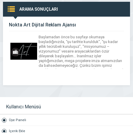
ARAMA SONUÇLARI
Nokta Art Dijital Reklam Ajansı
Başlamadan önce bu sayfayı okumaya
başladığınızda, “şu tarihte kurulduk”, “şu kadar
yıllık tecrübeli kuruluşuz”, “misyonumuz –
vizyonumuz” vesaire arayacaklardan özür
dileyerek başlayalım… İnanılmaz işler
yaptığımızdan, mega projelere imza atmamızdan
da bahsedemeyeceğiz. Çünkü bizim işimiz
yenilikçi olmayı, yeni olmayı gerektirir. Bundan 5 yıl
sonra da bu başlığı altına baktığınızda da“biz”
yeni kalacağız. Yenilik sırrımız aslında,
dinamizmimizden, […]
Kullanıcı Menüsü
Üye Paneli
İçerik Ekle