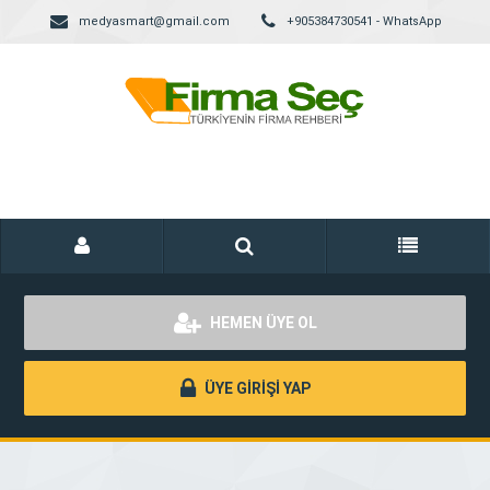
medyasmart@gmail.com
+905384730541 - WhatsApp
HEMEN ÜYE OL
ÜYE GİRİŞİ YAP