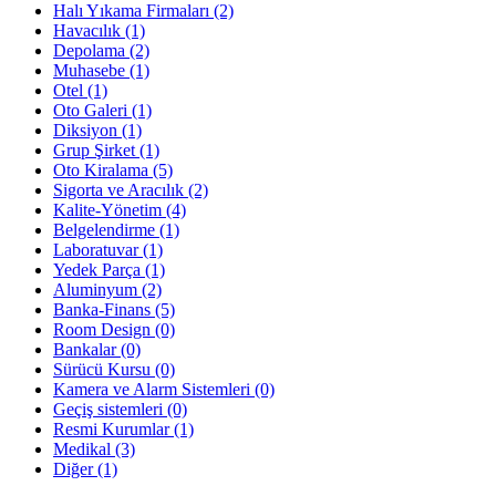
Halı Yıkama Firmaları
(2)
Havacılık
(1)
Depolama
(2)
Muhasebe
(1)
Otel
(1)
Oto Galeri
(1)
Diksiyon
(1)
Grup Şirket
(1)
Oto Kiralama
(5)
Sigorta ve Aracılık
(2)
Kalite-Yönetim
(4)
Belgelendirme
(1)
Laboratuvar
(1)
Yedek Parça
(1)
Aluminyum
(2)
Banka-Finans
(5)
Room Design
(0)
Bankalar
(0)
Sürücü Kursu
(0)
Kamera ve Alarm Sistemleri
(0)
Geçiş sistemleri
(0)
Resmi Kurumlar
(1)
Medikal
(3)
Diğer
(1)