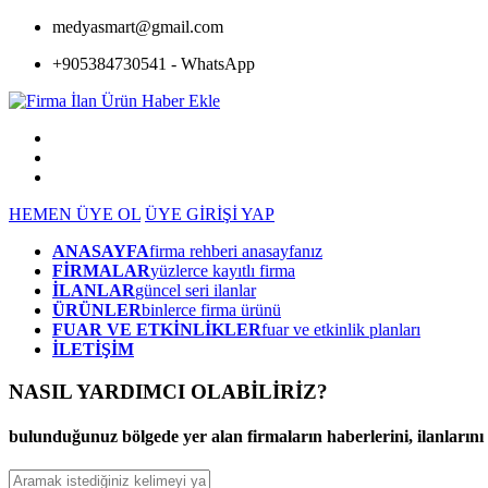
medyasmart@gmail.com
+905384730541 - WhatsApp
HEMEN ÜYE OL
ÜYE GİRİŞİ YAP
ANASAYFA
firma rehberi anasayfanız
FİRMALAR
yüzlerce kayıtlı firma
İLANLAR
güncel seri ilanlar
ÜRÜNLER
binlerce firma ürünü
FUAR VE ETKİNLİKLER
fuar ve etkinlik planları
İLETİŞİM
NASIL YARDIMCI OLABİLİRİZ
?
bulunduğunuz bölgede yer alan firmaların haberlerini, ilanlarını ve