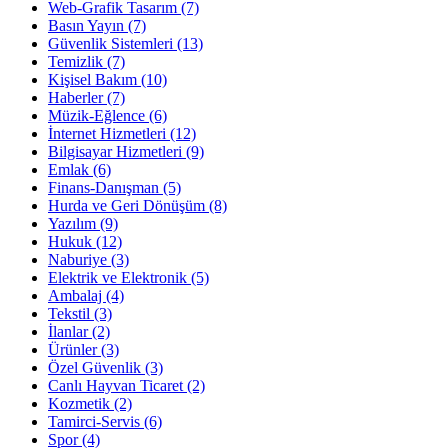
Web-Grafik Tasarım
(7)
Basın Yayın
(7)
Güvenlik Sistemleri
(13)
Temizlik
(7)
Kişisel Bakım
(10)
Haberler
(7)
Müzik-Eğlence
(6)
İnternet Hizmetleri
(12)
Bilgisayar Hizmetleri
(9)
Emlak
(6)
Finans-Danışman
(5)
Hurda ve Geri Dönüşüm
(8)
Yazılım
(9)
Hukuk
(12)
Naburiye
(3)
Elektrik ve Elektronik
(5)
Ambalaj
(4)
Tekstil
(3)
İlanlar
(2)
Ürünler
(3)
Özel Güvenlik
(3)
Canlı Hayvan Ticaret
(2)
Kozmetik
(2)
Tamirci-Servis
(6)
Spor
(4)