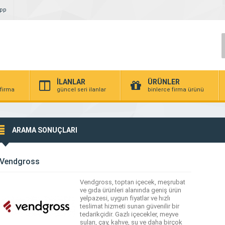
App
İLANLAR
ÜRÜNLER
 firma
güncel seri ilanlar
binlerce firma ürünü
ARAMA SONUÇLARI
Vendgross
Vendgross, toptan içecek, meşrubat
ve gıda ürünleri alanında geniş ürün
yelpazesi, uygun fiyatlar ve hızlı
teslimat hizmeti sunan güvenilir bir
tedarikçidir. Gazlı içecekler, meyve
suları, çay, kahve, su ve daha birçok