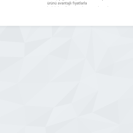
ürünü avantajlı fiyatlarla
bulabileceğiniz Vendgross, işletmeler
için toptan alışverişi kolay ve
ekonomik hale getirir. Müşteri
memnuniyetini ön planda tutarak,
kaliteli ürünleri en rekabetçi fiyatlarla
[…]