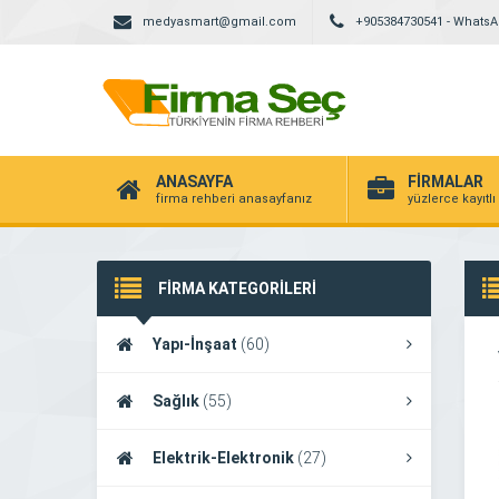
medyasmart@gmail.com
+905384730541 - Whats
ANASAYFA
FİRMALAR
firma rehberi anasayfanız
yüzlerce kayıtlı
FİRMA KATEGORİLERİ
Yapı-İnşaat
(60)
Sağlık
(55)
Elektrik-Elektronik
(27)