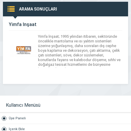
ARAMA SONUÇLARI
Yimfa İnşaat
Yimfa İnşaat; 1995 yılından itibaren, sektöründe
öncelikle mantolama ve ısı yalıtım sistemleri
üzerine yoğunlaşmış, daha sonraları dış cephe
boya kaplama ve dekorasyon, çatı aktarma, çelik
çatı sistemleri, söve, dekor süslemeleri,
konutlarda fayans ve kalebodur döşeme, sıhhi ve
doğalgaz tesisat hizmetlerini de bünyesine
katarak yoluna devam etmiştir. Müşteri
memnuniyetini en yüksek seviyede tutan; kaliteli
ve standartlara […]
Kullanıcı Menüsü
Üye Paneli
İçerik Ekle