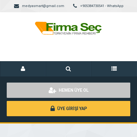
medyasmart@gmail.com
+905384730541 - WhatsApp
HEMEN ÜYE OL
ÜYE GİRİŞİ YAP