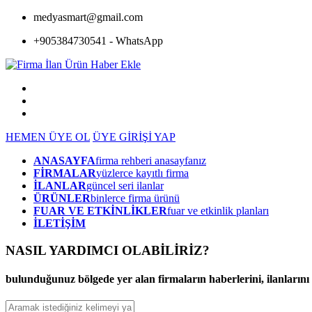
medyasmart@gmail.com
+905384730541 - WhatsApp
HEMEN ÜYE OL
ÜYE GİRİŞİ YAP
ANASAYFA
firma rehberi anasayfanız
FİRMALAR
yüzlerce kayıtlı firma
İLANLAR
güncel seri ilanlar
ÜRÜNLER
binlerce firma ürünü
FUAR VE ETKİNLİKLER
fuar ve etkinlik planları
İLETİŞİM
NASIL YARDIMCI OLABİLİRİZ
?
bulunduğunuz bölgede yer alan firmaların haberlerini, ilanlarını ve