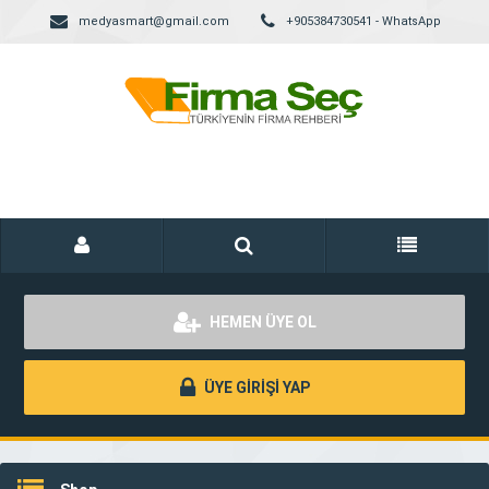
medyasmart@gmail.com
+905384730541 - WhatsApp
HEMEN ÜYE OL
ÜYE GİRİŞİ YAP