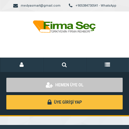
medyasmart@gmail.com
+905384730541 - WhatsApp
HEMEN ÜYE OL
ÜYE GİRİŞİ YAP