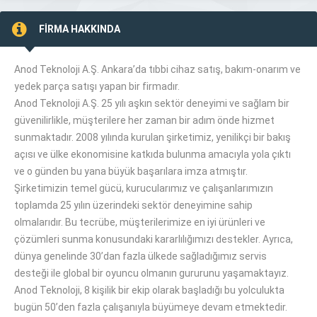
FİRMA HAKKINDA
Anod Teknoloji A.Ş. Ankara’da tıbbi cihaz satış, bakım-onarım ve
yedek parça satışı yapan bir firmadır.
Anod Teknoloji A.Ş. 25 yılı aşkın sektör deneyimi ve sağlam bir
güvenilirlikle, müşterilere her zaman bir adım önde hizmet
sunmaktadır. 2008 yılında kurulan şirketimiz, yenilikçi bir bakış
açısı ve ülke ekonomisine katkıda bulunma amacıyla yola çıktı
ve o günden bu yana büyük başarılara imza atmıştır.
Şirketimizin temel gücü, kurucularımız ve çalışanlarımızın
toplamda 25 yılın üzerindeki sektör deneyimine sahip
olmalarıdır. Bu tecrübe, müşterilerimize en iyi ürünleri ve
çözümleri sunma konusundaki kararlılığımızı destekler. Ayrıca,
dünya genelinde 30’dan fazla ülkede sağladığımız servis
desteği ile global bir oyuncu olmanın gururunu yaşamaktayız.
Anod Teknoloji, 8 kişilik bir ekip olarak başladığı bu yolculukta
bugün 50’den fazla çalışanıyla büyümeye devam etmektedir.