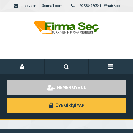
medyasmart@gmail.com
+905384730541 - WhatsApp
HEMEN ÜYE OL
ÜYE GİRİŞİ YAP