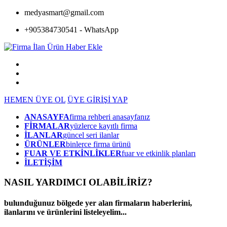
medyasmart@gmail.com
+905384730541 - WhatsApp
HEMEN ÜYE OL
ÜYE GİRİŞİ YAP
ANASAYFA
firma rehberi anasayfanız
FİRMALAR
yüzlerce kayıtlı firma
İLANLAR
güncel seri ilanlar
ÜRÜNLER
binlerce firma ürünü
FUAR VE ETKİNLİKLER
fuar ve etkinlik planları
İLETİŞİM
NASIL YARDIMCI OLABİLİRİZ
?
bulunduğunuz bölgede yer alan firmaların haberlerini,
ilanlarını ve ürünlerini listeleyelim...