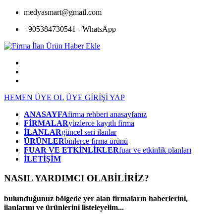
medyasmart@gmail.com
+905384730541 - WhatsApp
HEMEN ÜYE OL
ÜYE GİRİŞİ YAP
ANASAYFA
firma rehberi anasayfanız
FİRMALAR
yüzlerce kayıtlı firma
İLANLAR
güncel seri ilanlar
ÜRÜNLER
binlerce firma ürünü
FUAR VE ETKİNLİKLER
fuar ve etkinlik planları
İLETİŞİM
NASIL YARDIMCI OLABİLİRİZ
?
bulunduğunuz bölgede yer alan firmaların haberlerini,
ilanlarını ve ürünlerini listeleyelim...