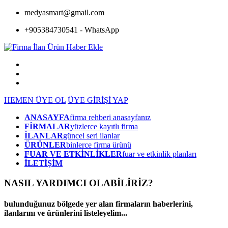
medyasmart@gmail.com
+905384730541 - WhatsApp
HEMEN ÜYE OL
ÜYE GİRİŞİ YAP
ANASAYFA
firma rehberi anasayfanız
FİRMALAR
yüzlerce kayıtlı firma
İLANLAR
güncel seri ilanlar
ÜRÜNLER
binlerce firma ürünü
FUAR VE ETKİNLİKLER
fuar ve etkinlik planları
İLETİŞİM
NASIL YARDIMCI OLABİLİRİZ
?
bulunduğunuz bölgede yer alan firmaların haberlerini,
ilanlarını ve ürünlerini listeleyelim...