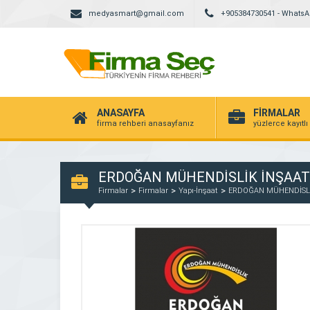
medyasmart@gmail.com
+905384730541 - Whats
ANASAYFA
FİRMALAR
firma rehberi anasayfanız
yüzlerce kayıtlı
ERDOĞAN MÜHENDİSLİK İNŞAA
Firmalar
Firmalar
Yapı-İnşaat
ERDOĞAN MÜHENDİSLİ