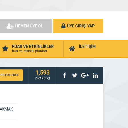
HEMEN ÜYE OL
ÜYE GİRİŞİ YAP
FUAR VE ETKİNLİKLER
İLETİŞİM
fuar ve etkinlik planları
1,593
RİLERE EKLE
ZİYARETÇİ
ÇAKMAK