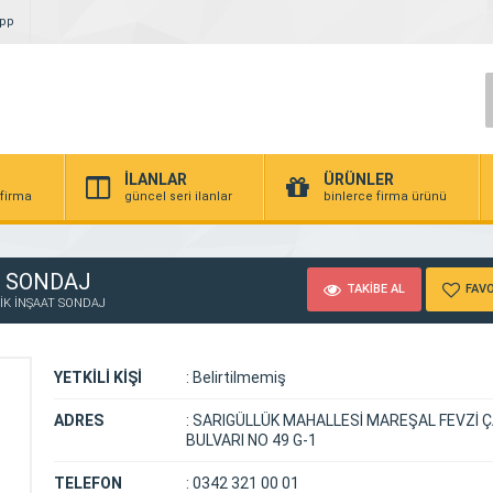
App
İLANLAR
ÜRÜNLER
 firma
güncel seri ilanlar
binlerce firma ürünü
T SONDAJ
TAKİBE AL
FAVO
K İNŞAAT SONDAJ
YETKİLİ KİŞİ
:
Belirtilmemiş
ADRES
:
SARIGÜLLÜK MAHALLESİ MAREŞAL FEVZİ 
BULVARI NO 49 G-1
TELEFON
:
0342 321 00 01