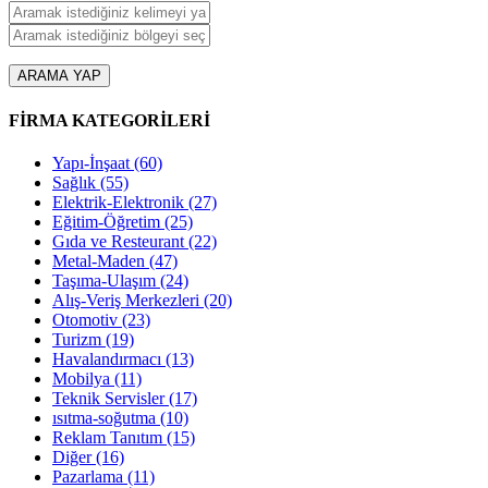
ARAMA YAP
FİRMA KATEGORİLERİ
Yapı-İnşaat
(60)
Sağlık
(55)
Elektrik-Elektronik
(27)
Eğitim-Öğretim
(25)
Gıda ve Resteurant
(22)
Metal-Maden
(47)
Taşıma-Ulaşım
(24)
Alış-Veriş Merkezleri
(20)
Otomotiv
(23)
Turizm
(19)
Havalandırmacı
(13)
Mobilya
(11)
Teknik Servisler
(17)
ısıtma-soğutma
(10)
Reklam Tanıtım
(15)
Diğer
(16)
Pazarlama
(11)