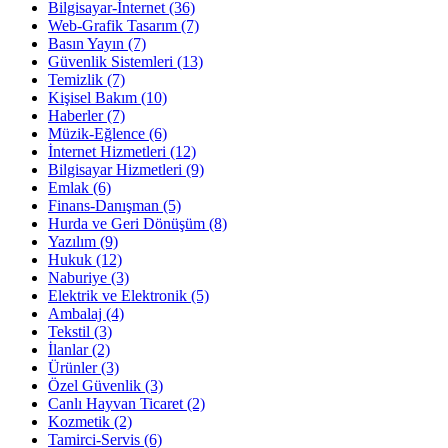
Bilgisayar-İnternet
(36)
Web-Grafik Tasarım
(7)
Basın Yayın
(7)
Güvenlik Sistemleri
(13)
Temizlik
(7)
Kişisel Bakım
(10)
Haberler
(7)
Müzik-Eğlence
(6)
İnternet Hizmetleri
(12)
Bilgisayar Hizmetleri
(9)
Emlak
(6)
Finans-Danışman
(5)
Hurda ve Geri Dönüşüm
(8)
Yazılım
(9)
Hukuk
(12)
Naburiye
(3)
Elektrik ve Elektronik
(5)
Ambalaj
(4)
Tekstil
(3)
İlanlar
(2)
Ürünler
(3)
Özel Güvenlik
(3)
Canlı Hayvan Ticaret
(2)
Kozmetik
(2)
Tamirci-Servis
(6)