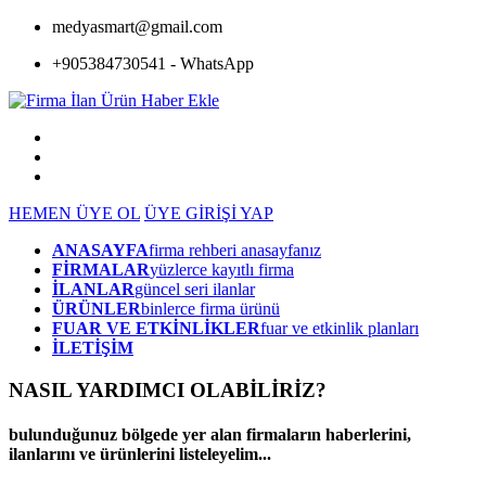
medyasmart@gmail.com
+905384730541 - WhatsApp
HEMEN ÜYE OL
ÜYE GİRİŞİ YAP
ANASAYFA
firma rehberi anasayfanız
FİRMALAR
yüzlerce kayıtlı firma
İLANLAR
güncel seri ilanlar
ÜRÜNLER
binlerce firma ürünü
FUAR VE ETKİNLİKLER
fuar ve etkinlik planları
İLETİŞİM
NASIL YARDIMCI OLABİLİRİZ
?
bulunduğunuz bölgede yer alan firmaların haberlerini,
ilanlarını ve ürünlerini listeleyelim...