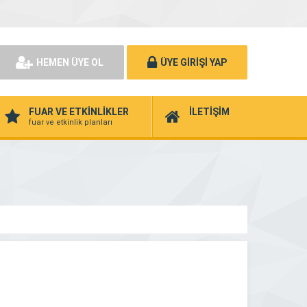
HEMEN ÜYE OL
ÜYE GİRİŞİ YAP
FUAR VE ETKİNLİKLER
İLETİŞİM
fuar ve etkinlik planları