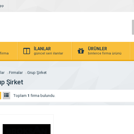
App
İLANLAR
ÜRÜNLER
 firma
güncel seri ilanlar
binlerce firma ürünü
lar
Firmalar
Grup Şirket
p Şirket
Toplam
1
firma bulundu.