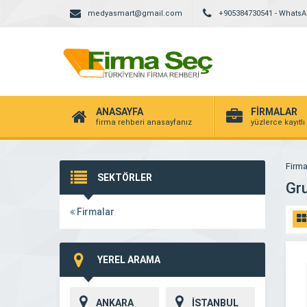
medyasmart@gmail.com
+905384730541 - Whats
ANASAYFA
FİRMALAR
firma rehberi anasayfanız
yüzlerce kayıtlı
Firma
SEKTÖRLER
Gru
Firmalar
YEREL ARAMA
ANKARA
İSTANBUL