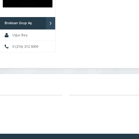
Broksan Grup Aş.
Uğur Bey
0 (216) 212 5009