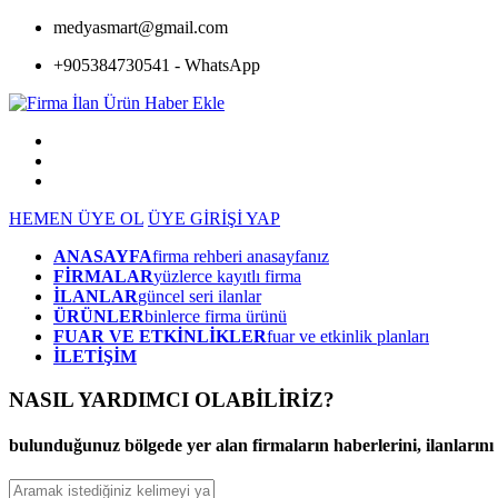
medyasmart@gmail.com
+905384730541 - WhatsApp
HEMEN ÜYE OL
ÜYE GİRİŞİ YAP
ANASAYFA
firma rehberi anasayfanız
FİRMALAR
yüzlerce kayıtlı firma
İLANLAR
güncel seri ilanlar
ÜRÜNLER
binlerce firma ürünü
FUAR VE ETKİNLİKLER
fuar ve etkinlik planları
İLETİŞİM
NASIL YARDIMCI OLABİLİRİZ
?
bulunduğunuz bölgede yer alan firmaların haberlerini, ilanlarını ve