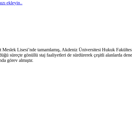
ızı ekleyin..
et Meslek Lisesi’nde tamamlamış, Akdeniz Üniversitesi Hukuk Fakülte
ördüğü süreçte gönüllü staj faaliyetleri de sürdürerek çeşitli alanlarda
a görev almıştır.