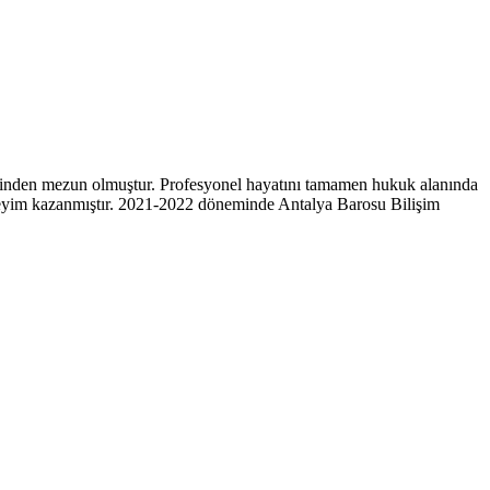
sinden mezun olmuştur. Profesyonel hayatını tamamen hukuk alanında
 deneyim kazanmıştır. 2021-2022 döneminde Antalya Barosu Bilişim