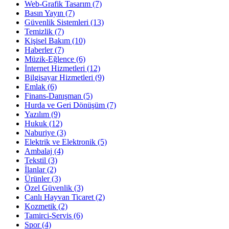
Web-Grafik Tasarım
(7)
Basın Yayın
(7)
Güvenlik Sistemleri
(13)
Temizlik
(7)
Kişisel Bakım
(10)
Haberler
(7)
Müzik-Eğlence
(6)
İnternet Hizmetleri
(12)
Bilgisayar Hizmetleri
(9)
Emlak
(6)
Finans-Danışman
(5)
Hurda ve Geri Dönüşüm
(7)
Yazılım
(9)
Hukuk
(12)
Naburiye
(3)
Elektrik ve Elektronik
(5)
Ambalaj
(4)
Tekstil
(3)
İlanlar
(2)
Ürünler
(3)
Özel Güvenlik
(3)
Canlı Hayvan Ticaret
(2)
Kozmetik
(2)
Tamirci-Servis
(6)
Spor
(4)