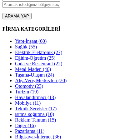
ARAMA YAP
FİRMA KATEGORİLERİ
Yapı-İnşaat
(60)
Sağlık
(55)
Elektrik-Elektronik
(27)
Eğitim-Öğretim
(25)
Gıda ve Resteurant
(22)
Metal-Maden
(46)
Taşıma-Ulaşım
(24)
Alış-Veriş Merkezleri
(20)
Otomotiv
(23)
Turizm
(19)
Havalandırmacı
(13)
Mobilya
(11)
Teknik Servisler
(17)
ısıtma-soğutma
(10)
Reklam Tanıtım
(15)
Diğer
(16)
Pazarlama
(11)
Bilgisayar-İnternet
(36)