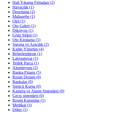
Halı Yıkama Firmaları
(2)
Havacılık
(1)
Depolama
(2)
Muhasebe
(1)
Otel
(1)
Oto Galeri
(1)
Diksiyon
(1)
Grup Şirket
(1)
Oto Kiralama
(5)
Sigorta ve Aracılık
(2)
Kalite-Yönetim
(4)
Belgelendirme
(1)
Laboratuvar
(1)
Yedek Parça
(1)
Aluminyum
(2)
Banka-Finans
(5)
Room Design
(0)
Bankalar
(0)
Sürücü Kursu
(0)
Kamera ve Alarm Sistemleri
(0)
Geçiş sistemleri
(0)
Resmi Kurumlar
(1)
Medikal
(3)
Diğer
(1)