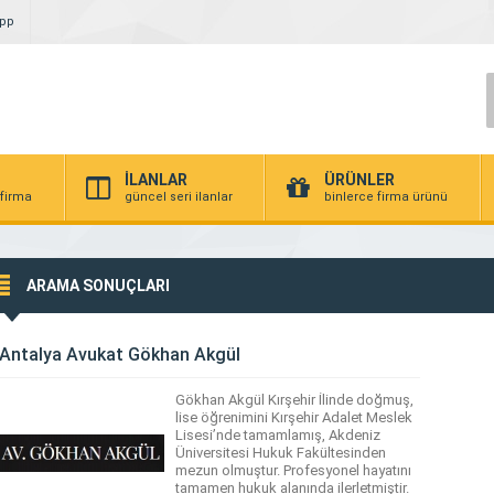
App
İLANLAR
ÜRÜNLER
 firma
güncel seri ilanlar
binlerce firma ürünü
ARAMA SONUÇLARI
Antalya Avukat Gökhan Akgül
Gökhan Akgül Kırşehir İlinde doğmuş,
lise öğrenimini Kırşehir Adalet Meslek
Lisesi’nde tamamlamış, Akdeniz
Üniversitesi Hukuk Fakültesinden
mezun olmuştur. Profesyonel hayatını
tamamen hukuk alanında ilerletmiştir.