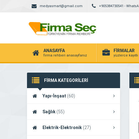
medyasmart@gmail.com
+905384730541 - Whats
ANASAYFA
FİRMALAR
firma rehberi anasayfanız
yüzlerce kayıtlı
FİRMA KATEGORİLERİ
Yapı-İnşaat
(60)
Sağlık
(55)
Elektrik-Elektronik
(27)