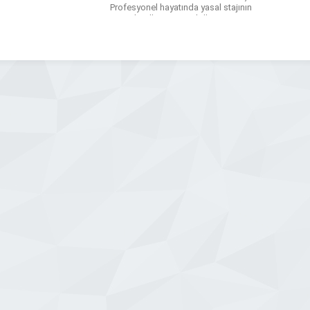
Profesyonel hayatında yasal stajının
yanında öğrenim gördüğü süreçte
gönüllü staj faaliyetleri de sürdürerek
çeşitli alanlarda deneyim kazanmıştır.
2021-2022 döneminde Antalya Barosu
Bilişim Hukuku Komisyonu Başkan
Yardımcılığını yürüterek yönetim
kurulunda görev almıştır.