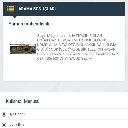
ARAMA SONUÇLARI
Yaman mühendislik
Sayın Müşterilerimiz; İHTİYACINIZ OLAN
DOĞALGAZ TESİSATI VE BAKIMI İŞLERİNDE –
KOMBİ ALIMI VEYA DEĞİŞİM HAKKINDA – KLİMA
GİBİ BİR ÇOK İŞLERİNİZDE BİR TELEFON KADAR
GÜÇLÜ DİNAMİK USTA EKİBİMİZLE YANINIZDAYIZ.
CEP : 506 603 73 74 YAVUZ SELİM
Kullanıcı Menüsü
Üye Paneli
İçerik Ekle