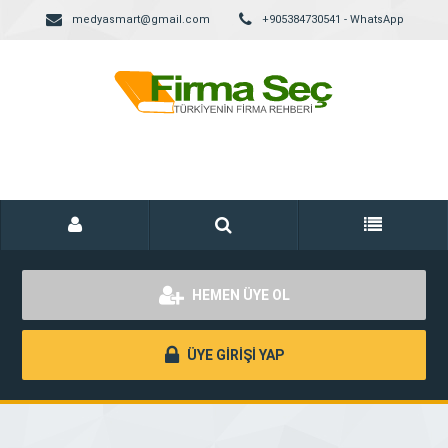
medyasmart@gmail.com
+905384730541 - WhatsApp
HEMEN ÜYE OL
ÜYE GİRİŞİ YAP