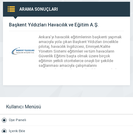
ARAMA SONUÇLARI
Başkent Yıldızları Havacılık ve Eğitim A.Ş.
Ankara’yı havacılık eğitimlerinin başkenti yapmak
amacıyla yola çıkan Başkent Yıldızları öncelikle
pilotaj, havacılık İngilizcesi, Emniyet/Kalite
Yönetim Sistemi eğitimleri ve tüm havacıların
Güvenlik Eğitimi başta olmak üzere birçok
eğitimin yetkili otoritelerce onaylı bir şekilde
sağlanması amacıyla çalışmalarını
sürdürmektedir. Ankara merkezli bir uçuş okulu
olan Başkent Yıldızları Havacılık ve Eğitim Anonim
Şirketi 2021 itibariyle İHA0-İHA1-İHA2 Ticari Pilot
[…]
Kullanıcı Menüsü
Üye Paneli
İçerik Ekle