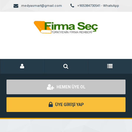
medyasmart@gmail.com
+905384730541 - WhatsApp
HEMEN ÜYE OL
ÜYE GİRİŞİ YAP