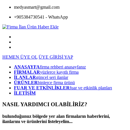
medyasmart@gmail.com
+905384730541 - WhatsApp
HEMEN ÜYE OL
ÜYE GİRİŞİ YAP
ANASAYFA
firma rehberi anasayfanız
FİRMALAR
yüzlerce kayıtlı firma
İLANLAR
güncel seri ilanlar
ÜRÜNLER
binlerce firma ürünü
FUAR VE ETKİNLİKLER
fuar ve etkinlik planları
İLETİŞİM
NASIL YARDIMCI OLABİLİRİZ
?
bulunduğunuz bölgede yer alan firmaların haberlerini,
ilanlarını ve ürünlerini listeleyelim...