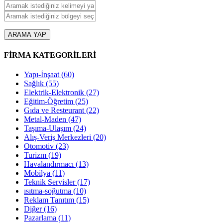
ARAMA YAP
FİRMA KATEGORİLERİ
Yapı-İnşaat
(60)
Sağlık
(55)
Elektrik-Elektronik
(27)
Eğitim-Öğretim
(25)
Gıda ve Resteurant
(22)
Metal-Maden
(47)
Taşıma-Ulaşım
(24)
Alış-Veriş Merkezleri
(20)
Otomotiv
(23)
Turizm
(19)
Havalandırmacı
(13)
Mobilya
(11)
Teknik Servisler
(17)
ısıtma-soğutma
(10)
Reklam Tanıtım
(15)
Diğer
(16)
Pazarlama
(11)