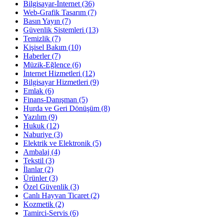
Bilgisayar-İnternet
(36)
Web-Grafik Tasarım
(7)
Basın Yayın
(7)
Güvenlik Sistemleri
(13)
Temizlik
(7)
Kişisel Bakım
(10)
Haberler
(7)
Müzik-Eğlence
(6)
İnternet Hizmetleri
(12)
Bilgisayar Hizmetleri
(9)
Emlak
(6)
Finans-Danışman
(5)
Hurda ve Geri Dönüşüm
(8)
Yazılım
(9)
Hukuk
(12)
Naburiye
(3)
Elektrik ve Elektronik
(5)
Ambalaj
(4)
Tekstil
(3)
İlanlar
(2)
Ürünler
(3)
Özel Güvenlik
(3)
Canlı Hayvan Ticaret
(2)
Kozmetik
(2)
Tamirci-Servis
(6)