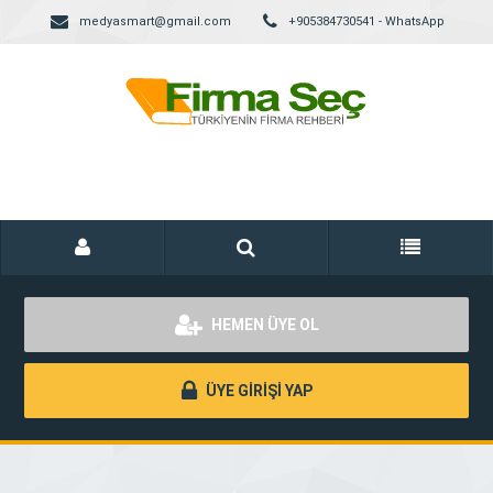
medyasmart@gmail.com
+905384730541 - WhatsApp
HEMEN ÜYE OL
ÜYE GİRİŞİ YAP