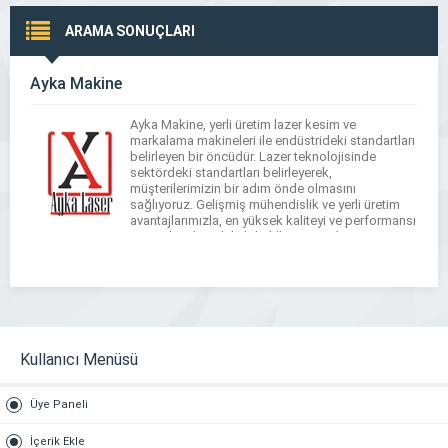
ARAMA SONUÇLARI
Ayka Makine
Ayka Makine, yerli üretim lazer kesim ve
markalama makineleri ile endüstrideki standartları
belirleyen bir öncüdür. Lazer teknolojisinde
sektördeki standartları belirleyerek,
müşterilerimizin bir adım önde olmasını
sağlıyoruz. Gelişmiş mühendislik ve yerli üretim
avantajlarımızla, en yüksek kaliteyi ve performansı
sunarak sektördeki liderliğimizi sürdürüyoruz.
Neden Ayka Makine? Yerli Üretim Kalitesi: Ayka
Makine olarak, lazer kesim ve markalama
makinelerimizi […]
Kullanıcı Menüsü
Üye Paneli
İçerik Ekle