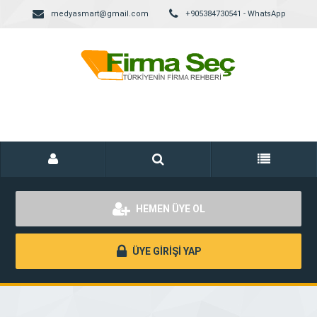
medyasmart@gmail.com
+905384730541 - WhatsApp
HEMEN ÜYE OL
ÜYE GİRİŞİ YAP