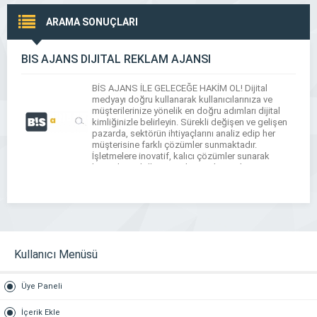
ARAMA SONUÇLARI
BİS AJANS DİJİTAL REKLAM AJANSI
BİS AJANS İLE GELECEĞE HAKİM OL! Dijital
medyayı doğru kullanarak kullanıcılarınıza ve
müşterilerinize yönelik en doğru adımları dijital
kimliğinizle belirleyin. Sürekli değişen ve gelişen
pazarda, sektörün ihtiyaçlarını analiz edip her
müşterisine farklı çözümler sunmaktadır.
İşletmelere inovatif, kalıcı çözümler sunarak
kurumların değişime adapte olup ve bu süreci
yönetmelerine yardımcı olmaktadır. Kendine
güvenen, alanında uzman, tecrübeli, donanımlı, […]
Kullanıcı Menüsü
Üye Paneli
İçerik Ekle