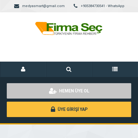
medyasmart@gmail.com
+905384730541 - WhatsApp
HEMEN ÜYE OL
ÜYE GİRİŞİ YAP