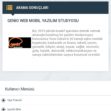
ARAMA SONUÇLARI
GENİO WEB MOBİL YAZILIM STÜDYOSU
Biz, 2015 yılında kreatif ajanslara destek vermek
amacıyla kurulmuş bir yazılım stüdyosuyuz.
Kurucumuz Yüce Özkan’ın 20 seneyi aşkın meslek
hayatında; bankacılık ve finans, tekstil, turizm,
güvenlik, bilişim, enerji, inşaat, sağlık, otomotiv,
gıda, lojistik, denizcilik, telekomünikasyon ve
sanayi sektörlerinden sayısız kurumsal ve köklü
firmalara web tasarım ve web yazılım, mobil
yazılım hizmeti sunmuş ve kreatif ajanslara […]
Kullanıcı Menüsü
Üye Paneli
İçerik Ekle