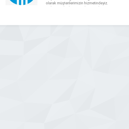
olarak müşterilerimizin hizmetindeyiz.
Çok geniş bir hizmet yelpazesi ile
güzel şehrimiz Afyon Elektronik ürün
ve sistem hizmeti sunan firmamız her
türlü elektronik ve güvenlik parça ve
sistemleri ile ilgili […]