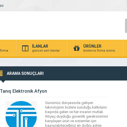
App
İLANLAR
ÜRÜNLER
 firma
güncel seri ilanlar
binlerce firma ürünü
ARAMA SONUÇLARI
Tanış Elektronik Afyon
Günümüz dünyasında gelişen
teknolojinin bizlere sunduğu katkıların
başında gelen ve her insanın mutlak
ihtiyaç duyduğu güvenlik gereksinimini
karşılayan ürün ve sistemler için
başvurabileceğiniz en doğru adres