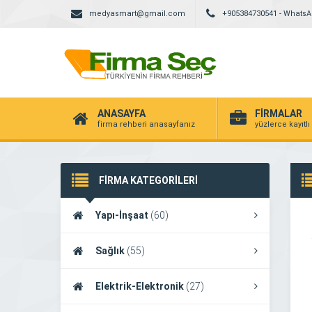
medyasmart@gmail.com
+905384730541 - Whats
ANASAYFA
FİRMALAR
firma rehberi anasayfanız
yüzlerce kayıtlı
FİRMA KATEGORİLERİ
Yapı-İnşaat
(60)
Sağlık
(55)
Elektrik-Elektronik
(27)