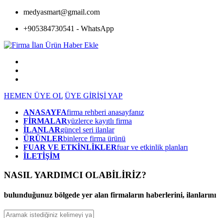
medyasmart@gmail.com
+905384730541 - WhatsApp
HEMEN ÜYE OL
ÜYE GİRİŞİ YAP
ANASAYFA
firma rehberi anasayfanız
FİRMALAR
yüzlerce kayıtlı firma
İLANLAR
güncel seri ilanlar
ÜRÜNLER
binlerce firma ürünü
FUAR VE ETKİNLİKLER
fuar ve etkinlik planları
İLETİŞİM
NASIL YARDIMCI OLABİLİRİZ
?
bulunduğunuz bölgede yer alan firmaların haberlerini, ilanlarını ve