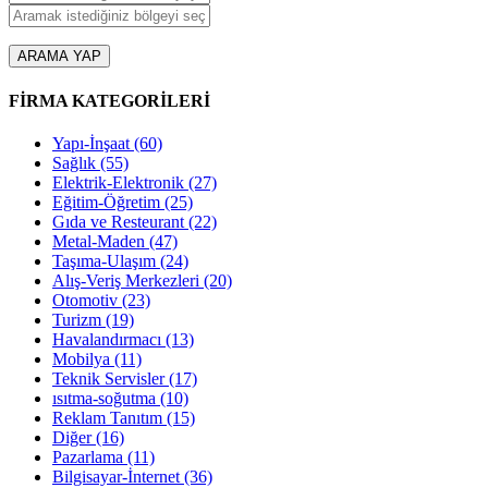
ARAMA YAP
FİRMA KATEGORİLERİ
Yapı-İnşaat
(60)
Sağlık
(55)
Elektrik-Elektronik
(27)
Eğitim-Öğretim
(25)
Gıda ve Resteurant
(22)
Metal-Maden
(47)
Taşıma-Ulaşım
(24)
Alış-Veriş Merkezleri
(20)
Otomotiv
(23)
Turizm
(19)
Havalandırmacı
(13)
Mobilya
(11)
Teknik Servisler
(17)
ısıtma-soğutma
(10)
Reklam Tanıtım
(15)
Diğer
(16)
Pazarlama
(11)
Bilgisayar-İnternet
(36)