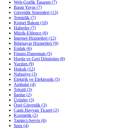
Web-Grafik Tasarım
(7)
Basın Yayın
(7)
Güvenlik Sistemleri
(13)
Temizlik
(7)
Kişisel Bakım
(10)
Haberler
(7)
Müzik-Eğlence
(6)
İnternet Hizmetleri
(12)
Bilgisayar Hizmetleri
(9)
Emlak
(6)
Finans-Danışman
(5)
Hurda ve Geri Dönüşüm
(8)
Yazılım
(9)
Hukuk
(12)
Naburiye
(3)
Elektrik ve Elektronik
(5)
Ambalaj
(4)
Tekstil
(3)
İlanlar
(2)
Ürünler
(3)
Özel Güvenlik
(3)
Canlı Hayvan Ticaret
(2)
Kozmetik
(2)
Tamirci-Servis
(6)
Spor
(4)