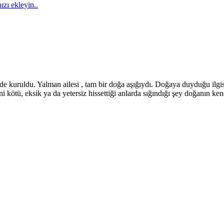
ızı ekleyin..
e kuruldu. Yalman ailesi , tam bir doğa aşığıydı. Doğaya duyduğu ilgis
ni kötü, eksik ya da yetersiz hissettiği anlarda sığındığı şey doğanın ke