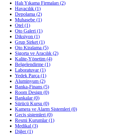
Halı Yıkama Firmaları
(2)
Havacılık
(1)
Depolama
(2)
Muhasebe
(1)
Otel
(1)
Oto Galeri
(1)
Diksiyon
(1)
Grup Şirket
(1)
Oto Kiralama
(5)
Sigorta ve Aracılık
(2)
Kalite-Yönetim
(4)
Belgelendirme
(1)
Laboratuvar
(1)
Yedek Parça
(1)
Aluminyum
(2)
Banka-Finans
(5)
Room Design
(0)
Bankalar
(0)
Sürücü Kursu
(0)
Kamera ve Alarm Sistemleri
(0)
Geçiş sistemleri
(0)
Resmi Kurumlar
(1)
Medikal
(3)
Diğer
(1)