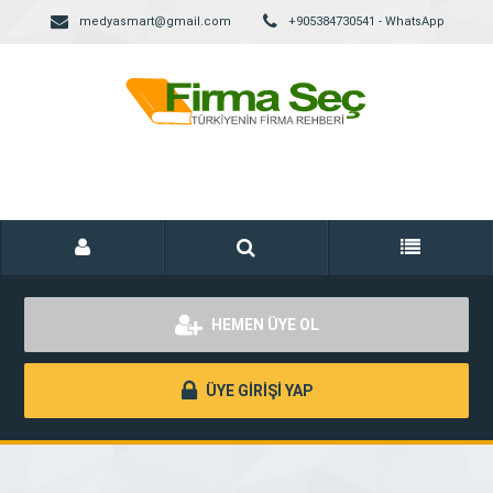
medyasmart@gmail.com
+905384730541 - WhatsApp
HEMEN ÜYE OL
ÜYE GİRİŞİ YAP