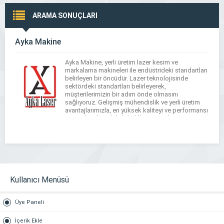
ARAMA SONUÇLARI
Ayka Makine
Ayka Makine, yerli üretim lazer kesim ve
markalama makineleri ile endüstrideki standartları
belirleyen bir öncüdür. Lazer teknolojisinde
sektördeki standartları belirleyerek,
müşterilerimizin bir adım önde olmasını
sağlıyoruz. Gelişmiş mühendislik ve yerli üretim
avantajlarımızla, en yüksek kaliteyi ve performansı
sunarak sektördeki liderliğimizi sürdürüyoruz.
Neden Ayka Makine? Yerli Üretim Kalitesi: Ayka
Makine olarak, lazer kesim ve markalama
makinelerimizi […]
Kullanıcı Menüsü
Üye Paneli
İçerik Ekle