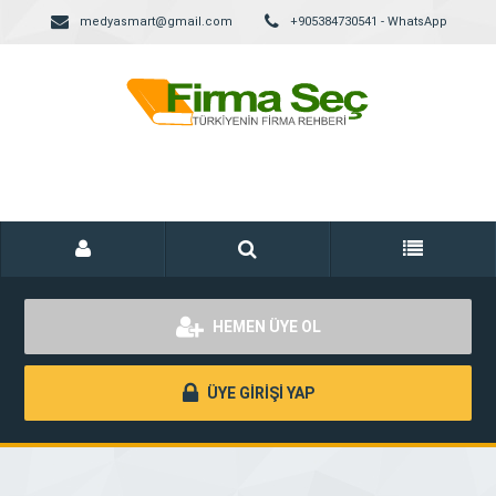
medyasmart@gmail.com
+905384730541 - WhatsApp
HEMEN ÜYE OL
ÜYE GİRİŞİ YAP