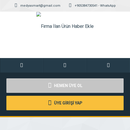
medyasmart@gmail.com
+905384730541 - WhatsApp
HEMEN ÜYE OL
ÜYE GİRİŞİ YAP