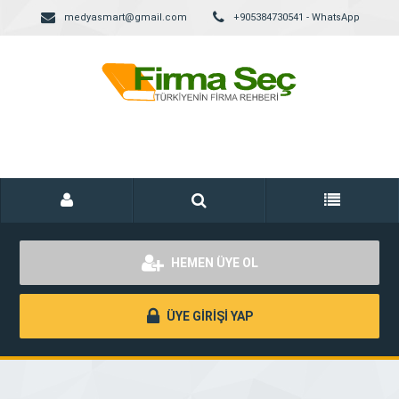
medyasmart@gmail.com
+905384730541 - WhatsApp
HEMEN ÜYE OL
ÜYE GİRİŞİ YAP