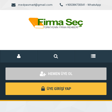
medyasmart@gmail.com
+905384730541 - WhatsApp
HEMEN ÜYE OL
ÜYE GİRİŞİ YAP