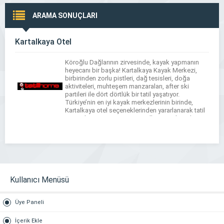
ARAMA SONUÇLARI
Kartalkaya Otel
Köroğlu Dağlarının zirvesinde, kayak yapmanın
heyecanı bir başka! Kartalkaya Kayak Merkezi,
birbirinden zorlu pistleri, dağ tesisleri, doğa
aktiviteleri, muhteşem manzaraları, after ski
partileri ile dört dörtlük bir tatil yaşatıyor.
Türkiye’nin en iyi kayak merkezlerinin birinde,
Kartalkaya otel seçeneklerinden yararlanarak tatil
yapmak istemez misiniz? Otellerin pistlerinde
dilediğiniz sporu yapabilir, Wellness
hizmetlerinden yararlanabilir, Sarıalan Yaylası ve
Abant […]
Kullanıcı Menüsü
Üye Paneli
İçerik Ekle