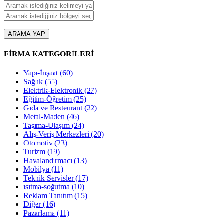
ARAMA YAP
FİRMA KATEGORİLERİ
Yapı-İnşaat
(60)
Sağlık
(55)
Elektrik-Elektronik
(27)
Eğitim-Öğretim
(25)
Gıda ve Resteurant
(22)
Metal-Maden
(46)
Taşıma-Ulaşım
(24)
Alış-Veriş Merkezleri
(20)
Otomotiv
(23)
Turizm
(19)
Havalandırmacı
(13)
Mobilya
(11)
Teknik Servisler
(17)
ısıtma-soğutma
(10)
Reklam Tanıtım
(15)
Diğer
(16)
Pazarlama
(11)