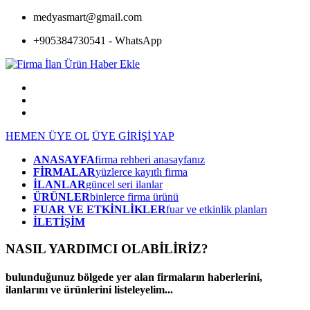
medyasmart@gmail.com
+905384730541 - WhatsApp
HEMEN ÜYE OL
ÜYE GİRİŞİ YAP
ANASAYFA
firma rehberi anasayfanız
FİRMALAR
yüzlerce kayıtlı firma
İLANLAR
güncel seri ilanlar
ÜRÜNLER
binlerce firma ürünü
FUAR VE ETKİNLİKLER
fuar ve etkinlik planları
İLETİŞİM
NASIL YARDIMCI OLABİLİRİZ
?
bulunduğunuz bölgede yer alan firmaların haberlerini,
ilanlarını ve ürünlerini listeleyelim...