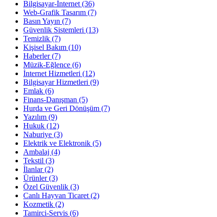
Bilgisayar-İnternet
(36)
Web-Grafik Tasarım
(7)
Basın Yayın
(7)
Güvenlik Sistemleri
(13)
Temizlik
(7)
Kişisel Bakım
(10)
Haberler
(7)
Müzik-Eğlence
(6)
İnternet Hizmetleri
(12)
Bilgisayar Hizmetleri
(9)
Emlak
(6)
Finans-Danışman
(5)
Hurda ve Geri Dönüşüm
(7)
Yazılım
(9)
Hukuk
(12)
Naburiye
(3)
Elektrik ve Elektronik
(5)
Ambalaj
(4)
Tekstil
(3)
İlanlar
(2)
Ürünler
(3)
Özel Güvenlik
(3)
Canlı Hayvan Ticaret
(2)
Kozmetik
(2)
Tamirci-Servis
(6)