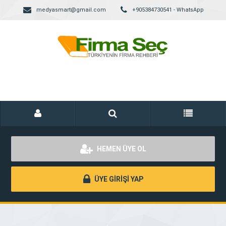
medyasmart@gmail.com
+905384730541 - WhatsApp
HEMEN ÜYE OL
ÜYE GİRİŞİ YAP