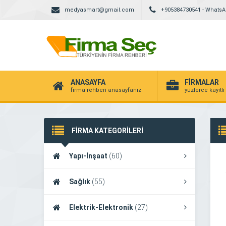
medyasmart@gmail.com
+905384730541 - Whats
ANASAYFA
FİRMALAR
firma rehberi anasayfanız
yüzlerce kayıtlı
FİRMA KATEGORİLERİ
Yapı-İnşaat
(60)
Sağlık
(55)
Elektrik-Elektronik
(27)