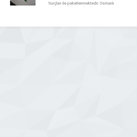
hurçları ile paketlenmektedir. Osmanlı
Halı Yıkama’da Tüm kredi
kartları geçerlidir.