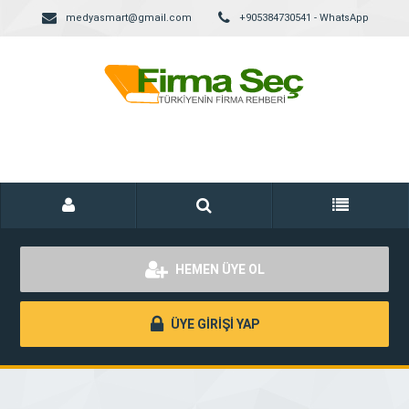
medyasmart@gmail.com
+905384730541 - WhatsApp
HEMEN ÜYE OL
ÜYE GİRİŞİ YAP