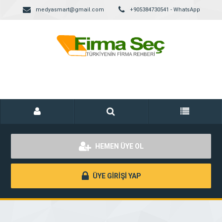
medyasmart@gmail.com
+905384730541 - WhatsApp
HEMEN ÜYE OL
ÜYE GİRİŞİ YAP