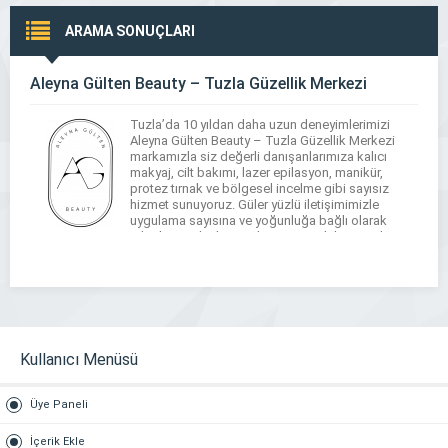
ARAMA SONUÇLARI
Aleyna Gülten Beauty – Tuzla Güzellik Merkezi
Tuzla’da 10 yıldan daha uzun deneyimlerimizi
Aleyna Gülten Beauty – Tuzla Güzellik Merkezi
markamızla siz değerli danışanlarımıza kalıcı
makyaj, cilt bakımı, lazer epilasyon, manikür,
protez tırnak ve bölgesel incelme gibi sayısız
hizmet sunuyoruz. Güler yüzlü iletişimimizle
uygulama sayısına ve yoğunluğa bağlı olarak
taleplerinizi hızla uygulayıp güne daha güzel,
enerjik, bakımlı ve ışıltılı devam etmenizi
sağlıyoruz. […]
Kullanıcı Menüsü
Üye Paneli
İçerik Ekle