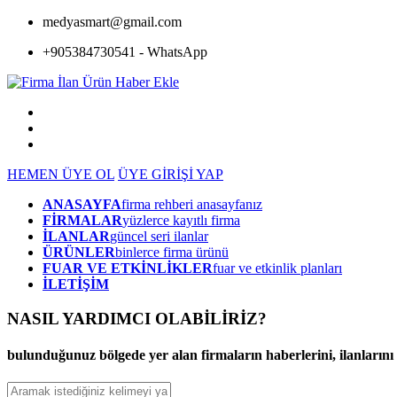
medyasmart@gmail.com
+905384730541 - WhatsApp
HEMEN ÜYE OL
ÜYE GİRİŞİ YAP
ANASAYFA
firma rehberi anasayfanız
FİRMALAR
yüzlerce kayıtlı firma
İLANLAR
güncel seri ilanlar
ÜRÜNLER
binlerce firma ürünü
FUAR VE ETKİNLİKLER
fuar ve etkinlik planları
İLETİŞİM
NASIL YARDIMCI OLABİLİRİZ
?
bulunduğunuz bölgede yer alan firmaların haberlerini, ilanlarını ve