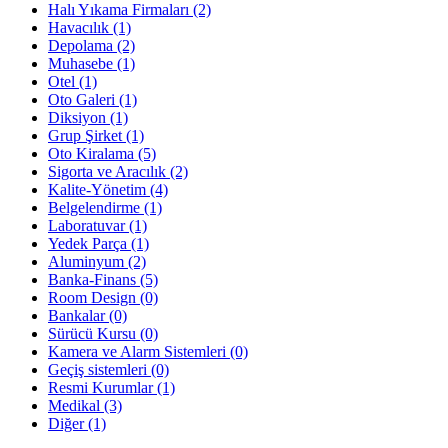
Halı Yıkama Firmaları
(2)
Havacılık
(1)
Depolama
(2)
Muhasebe
(1)
Otel
(1)
Oto Galeri
(1)
Diksiyon
(1)
Grup Şirket
(1)
Oto Kiralama
(5)
Sigorta ve Aracılık
(2)
Kalite-Yönetim
(4)
Belgelendirme
(1)
Laboratuvar
(1)
Yedek Parça
(1)
Aluminyum
(2)
Banka-Finans
(5)
Room Design
(0)
Bankalar
(0)
Sürücü Kursu
(0)
Kamera ve Alarm Sistemleri
(0)
Geçiş sistemleri
(0)
Resmi Kurumlar
(1)
Medikal
(3)
Diğer
(1)