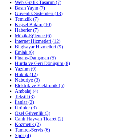
Web-Grafik Tasarım
(7)
Basın Yayın
(7)
Güvenlik Sistemleri
(13)
Temizlik
(7)
Kişisel Bakım
(10)
Haberler
(7)
Müzik-Eğlence
(6)
İnternet Hizmetleri
(12)
Bilgisayar Hizmetleri
(9)
Emlak
(6)
Finans-Danışman
(5)
Hurda ve Geri Dönüşüm
(8)
Yazılım
(9)
Hukuk
(12)
Naburiye
(3)
Elektrik ve Elektronik
(5)
Ambalaj
(4)
Tekstil
(3)
İlanlar
(2)
Ürünler
(3)
Özel Güvenlik
(3)
Canlı Hayvan Ticaret
(2)
Kozmetik
(2)
Tamirci-Servis
(6)
Spor
(4)