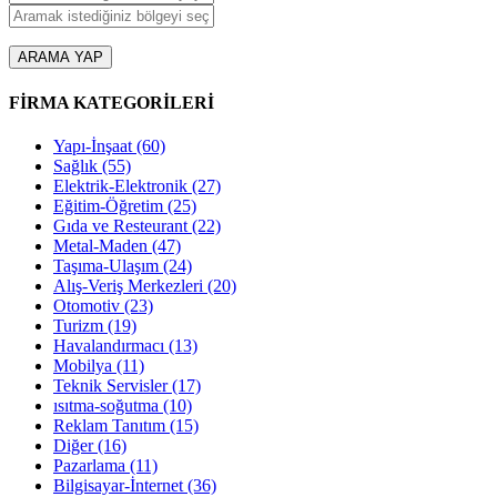
ARAMA YAP
FİRMA KATEGORİLERİ
Yapı-İnşaat
(60)
Sağlık
(55)
Elektrik-Elektronik
(27)
Eğitim-Öğretim
(25)
Gıda ve Resteurant
(22)
Metal-Maden
(47)
Taşıma-Ulaşım
(24)
Alış-Veriş Merkezleri
(20)
Otomotiv
(23)
Turizm
(19)
Havalandırmacı
(13)
Mobilya
(11)
Teknik Servisler
(17)
ısıtma-soğutma
(10)
Reklam Tanıtım
(15)
Diğer
(16)
Pazarlama
(11)
Bilgisayar-İnternet
(36)