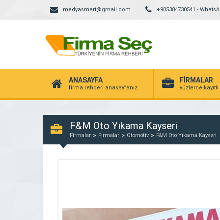
medyasmart@gmail.com
+905384730541 - Whats
ANASAYFA
FİRMALAR
firma rehberi anasayfanız
yüzlerce kayıtlı
F&M Oto Yıkama Kayseri
Firmalar
Firmalar
Otomotiv
F&M Oto Yıkama Kayseri