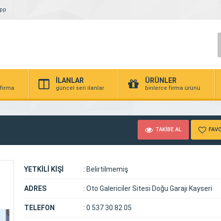
App
İLANLAR
ÜRÜNLER
 firma
güncel seri ilanlar
binlerce firma ürünü
TAKİBE AL
FAVO
YETKİLİ KİŞİ
:
Belirtilmemiş
ADRES
:
Oto Galericiler Sitesi Doğu Garajı Kayseri
TELEFON
:
0 537 30 82 05