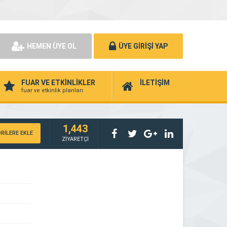
HEMEN ÜYE OL
ÜYE GİRİŞİ YAP
FUAR VE ETKİNLİKLER
İLETİŞİM
fuar ve etkinlik planları
1,443
RİLERE EKLE
ZİYARETÇİ