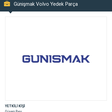
Günişmak Volvo Yedek Parça
YETKİLİ KİŞİ
Güven Bey