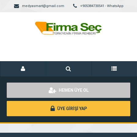
medyasmart@gmail.com
+905384730541 - WhatsApp
HEMEN ÜYE OL
ÜYE GİRİŞİ YAP