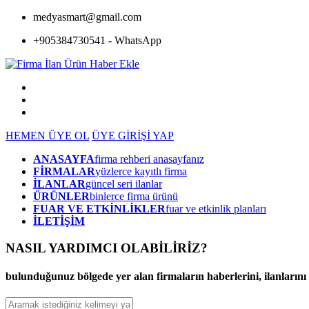
medyasmart@gmail.com
+905384730541 - WhatsApp
HEMEN ÜYE OL
ÜYE GİRİŞİ YAP
ANASAYFA
firma rehberi anasayfanız
FİRMALAR
yüzlerce kayıtlı firma
İLANLAR
güncel seri ilanlar
ÜRÜNLER
binlerce firma ürünü
FUAR VE ETKİNLİKLER
fuar ve etkinlik planları
İLETİŞİM
NASIL YARDIMCI OLABİLİRİZ
?
bulunduğunuz bölgede yer alan firmaların haberlerini, ilanlarını ve